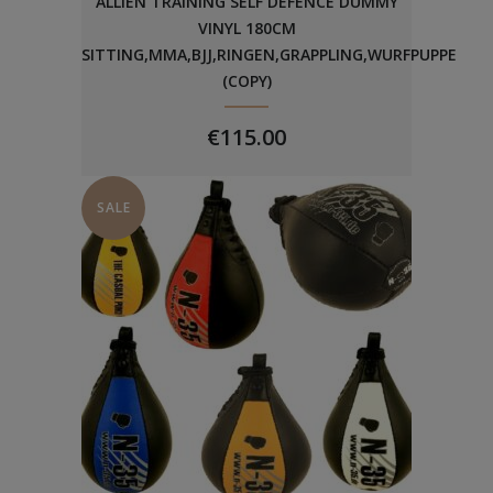
ALLIEN TRAINING SELF DEFENCE DUMMY
VINYL 180CM
SITTING,MMA,BJJ,RINGEN,GRAPPLING,WURFPUPPE
(COPY)
€
115.00
SALE