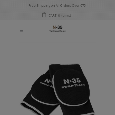
Free Shipping on All Orders Over €75!
CART:
item(s)
0