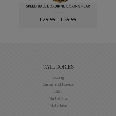
SPEED BALL BOXBIRNE BOXING PEAR
PRICE
€
29.99
–
€
39.99
RANGE:
€29.99
THROUGH
€39.99
CATEGORIES
Boxing
Casual and Fitness
LGBT
Martial Arts
Motorbike