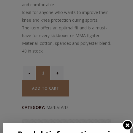
and comfortable.
Ideal for anyone who wants to improve their
knee and knee protection during sports.
The item offers an optimal fit and is a must-
have for every kickboxer or MMA fighter.
Material: cotton, spandex and polyester blend.
40 in stock
Knieschoner
Pads
Soft,
ADD TO CART
Knieschützer
Bandage
Kickboxen
CATEGORY:
Martial Arts
Sport
Kickboxen
ADDITIONAL INFORMATION
MMA