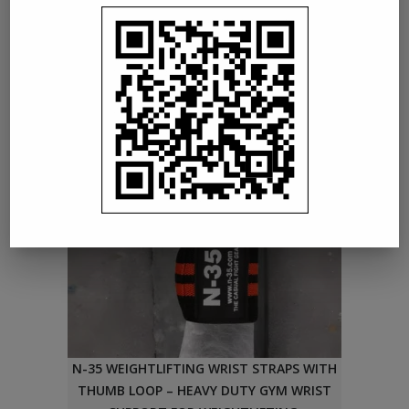
MUAY THAI KICKBOXEN
€
20.00
N-35 WEIGHTLIFTING WRIST STRAPS WITH
THUMB LOOP – HEAVY DUTY GYM WRIST